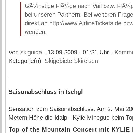
GÃ¼nstige
FlÃ¼ge nach Vail
bzw.
FlÃ¼g
bei unseren Partnern. Bei weiteren Frage
direkt an
http://www.AirlineTickets.de
bzw
wenden.
Von
skiguide
- 13.09.2009 - 01:21 Uhr -
Komme
Kategorie(n):
Skigebiete
Skireisen
Saisonabschluss in Ischgl
Sensation zum Saisonabschluss: Am 2. Mai 20
Metern Höhe die Idalp - Kylie Minogue beim To
Top of the Mountain Concert mit KYLI