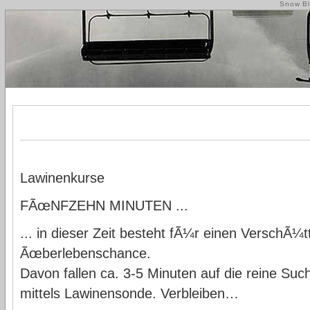
Snow Bl
Lawinenkurse
FÃœNFZEHN MINUTEN ...
... in dieser Zeit besteht fÃ¼r einen VerschÃ¼
Ãœberlebenschance.
Davon fallen ca. 3-5 Minuten auf die reine Suc
mittels Lawinensonde. Verbleiben…