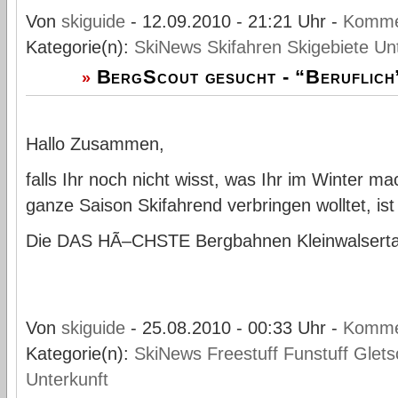
Von
skiguide
- 12.09.2010 - 21:21 Uhr -
Komme
Kategorie(n):
SkiNews
Skifahren
Skigebiete
Un
BergScout gesucht - “Beruflich”
»
Hallo Zusammen,
falls Ihr noch nicht wisst, was Ihr im Winter m
ganze Saison Skifahrend verbringen wolltet, is
Die DAS HÃ–CHSTE Bergbahnen Kleinwalserta
Von
skiguide
- 25.08.2010 - 00:33 Uhr -
Komme
Kategorie(n):
SkiNews
Freestuff
Funstuff
Glets
Unterkunft