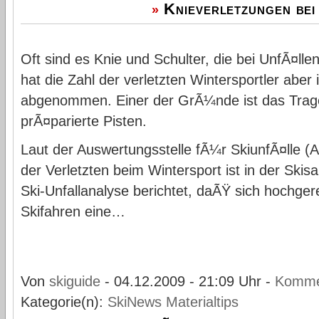
Knieverletzungen be
»
Oft sind es Knie und Schulter, die bei UnfÃ¤lle
hat die Zahl der verletzten Wintersportler abe
abgenommen. Einer der GrÃ¼nde ist das Trag
prÃ¤parierte Pisten.
Laut der Auswertungsstelle fÃ¼r SkiunfÃ¤lle (A
der Verletzten beim Wintersport ist in der Ski
Ski-Unfallanalyse berichtet, daÃŸ sich hochge
Skifahren eine…
Von
skiguide
- 04.12.2009 - 21:09 Uhr -
Komme
Kategorie(n):
SkiNews
Materialtips