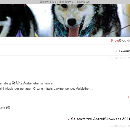
Snow Blog: Ski News / SkiNews
Snow
Blog
.d
Lawin
»
12.12.2010 - 2
teten die grÃ¶ÃŸte Ãœberlebenschance.
eit inklusiv der genauen Ortung mittels Lawinensonde. Verbleiben…
are
(0)
Saisonzeiten Aspen/Snowmass 20
»
12.09.2010 - 2