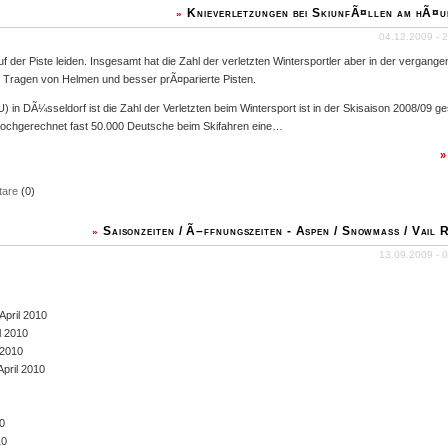
Knieverletzungen bei SkiunfÃ¤llen am hÃ¤u
»
04.12.2009 - 2
auf der Piste leiden. Insgesamt hat die Zahl der verletzten Wintersportler aber in der vergang
Tragen von Helmen und besser prÃ¤parierte Pisten.
) in DÃ¼sseldorf ist die Zahl der Verletzten beim Wintersport ist in der Skisaison 2008/09 g
 hochgerechnet fast 50.000 Deutsche beim Skifahren eine…
are
(0)
Saisonzeiten / Ã–ffnungszeiten - Aspen / Snowmass / Vail 
»
13.09.2009 - 0
April 2010
l 2010
 2010
pril 2010
0
10