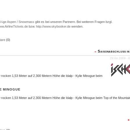
Ã¼ge Aspen / Snowmass
gibt es bei unseren Partnern. Bei weiteren Fragen bzgl.
www.AirlineTickets.de
bzw.
http://www.skybooker.de
wenden.
are
(0)
Saisonabschluss in
»
29.04.2009 - 0
rocken 1,53 Meter auf 2.300 Metern Höhe die Idalp - Kylie Minogue beim
LIE MINOGUE
rocken 1,53 Meter auf 2.300 Metern Höhe die Idalp - Kylie Minogue beim Top of the Mountai