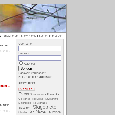
e
|
SnowForum
|
SnowPhotos
|
Suche
|
Impressum
Username
enkurse
0:38 Uhr
Password
Auto-login
Passwort vergessen?
Not a member? »
Register
Snow Blog
»
mehr
...
Rubriken «
Events
-
-
Funstuff
-
Freestuff
-
-
-
Gletscher
HeliSkiing
Lawineninfo
-
-
Neuschnee
Materialtips
10/2011
Skigebiete
Skifahren
-
-
SkiNews
1:21 Uhr
-
-
Skireisen
SkiJobs