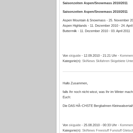
Saisonzeiten Aspen/Snowmass 2010/2011
Saisonzeiten Aspen/Snowmass 2010/2011
Aspen Mountain & Snowmass - 25. November 2010
Aspen Highlands - 11. Dezember 2010 - 24. April
Buttermilk - 11. Dezember 2010 - 03. April 2011
Von
skiguide
- 12.09.2010 - 21:21 Uhr -
Komment
Kategorie(n):
SkiNews
Skifahren
Skigebiete
Unte
Hallo Zusammen,
falls Ihr noch nicht wisst, was Ihr im Winter mac
Euch:
Die DAS HÃ–CHSTE Bergbahnen Kleinwalsertal
Von
skiguide
- 25.08.2010 - 00:33 Uhr -
Komment
Kategorie(n):
SkiNews
Freestuff
Funstuff
Gletsc