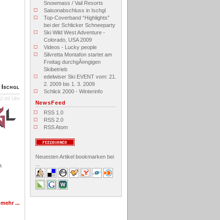
Snowmass / Vail Resorts
Saisonabschluss in Ischgl
Top-Coverband “Highlights”
bei der Schlicker Schneeparty
Ski Wild West Adventure -
Colorado, USA 2009
Videos - Lucky people
Silvretta Montafon startet am
Freitag durchgÃ¤ngigen
Skibetrieb
edelwiser Ski EVENT vom: 21.
2. 2009 bis 1. 3. 2009
 Ischgl
Schlick 2000 - Winterinfo
2:40 Uhr
NewsFeed
RSS 1.0
RSS 2.0
RSS Atom
Neuesten Artikel bookmarken bei
...
n
»
mehr
...