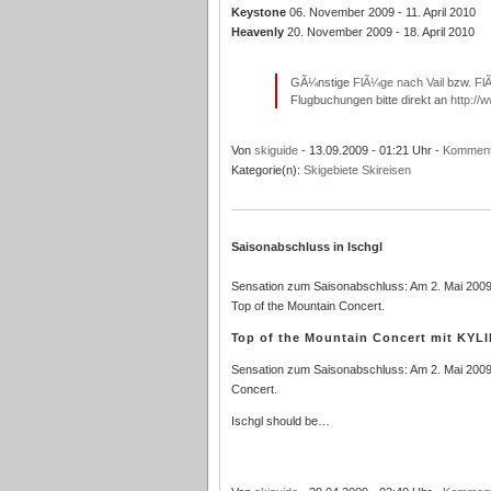
Keystone
06. November 2009 - 11. April 2010
Heavenly
20. November 2009 - 18. April 2010
GÃ¼nstige
FlÃ¼ge nach Vail
bzw.
Fl
Flugbuchungen bitte direkt an
http://
Von
skiguide
- 13.09.2009 - 01:21 Uhr -
Komment
Kategorie(n):
Skigebiete
Skireisen
Saisonabschluss in Ischgl
Sensation zum Saisonabschluss: Am 2. Mai 2009 
Top of the Mountain Concert.
Top of the Mountain Concert mit KY
Sensation zum Saisonabschluss: Am 2. Mai 2009 
Concert.
Ischgl should be…