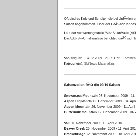
Oft sind es Knie und Schulter, die bei UnfÃ¤llen 
Saison abgenommen. Einer der GrÃ¼nde ist das 
Laut der Auswertungsstelle fÃ¼r SkiunfÃ¤lle (ASU
Die ASU-Ski-Unfallanalyse berichtet, daÃŸ sich
Von
skiguide
- 04.12.2009 - 21:09 Uhr -
Komment
Kategorie(n):
SkiNews
Materialtips
Saisonzeiten fÃ¼r die 09/10 Saison
Snowmass Mountain
26. November 2009 - 11. 
Aspen Highlands
12. Dezember 2009 - 04. Apri
Aspen Mountain
26. November 2009 - 11. April
Buttermilk Mountain
12. Dezember 2009 - 04. A
Vail
20. November 2009 - 11. April 2010
Beaver Creek
25. November 2009 - 11. April 201
Breckenridge
12. November 2009 - 18. April 20