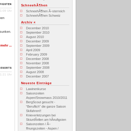
figsten
SchneehÃ¶hen
1:09 Uhr
SchneehÃ¶hen Ã–sterreich
SchneehÃ¶hen Schweiz
enen
Archiv «
December 2010
esunken.
September 2010
August 2010
December 2009
»
mehr
...
September 2009
April 2009
February 2009
December 2008
November 2008
Resorts
September 2008
August 2008
1:21 Uhr
December 2007
Neueste Einträge
Lawinenkurse
Saisonzeiten
Aspen/Snowmass 2010/2011
BergScout gesucht -
“Beruflich” die ganze Saison
Skifahren!!
Knieverletzungen bei
SkiunfÃ¤llen am hÃ¤ufigsten
Saisonzeiten / Ã–
ffnungszeiten - Aspen /