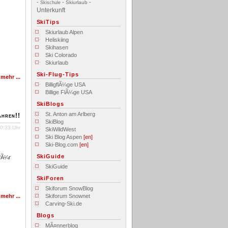
-
-
-
Skiurlaub
Skischule
Unterkunft
SkiTips
Skiurlaub Alpen
Heliskiing
Skihasen
Ski Colorado
Skiurlaub
Ski-Flug-Tips
»
mehr
...
BilligflÃ¼ge USA
Billige FlÃ¼ge USA
SkiBlogs
St. Anton am Arlberg
ahren!!
SkiBlog
0:33 Uhr
SkiWildWest
Ski Blog Aspen
[en]
Ski-Blog.com
[en]
SkiGuide
 fÃ¼r
SkiGuide
SkiForen
Skiforum SnowBlog
»
mehr
...
Skiforum Snownet
Carving-Ski.de
Blogs
MÃ¤nnerblog