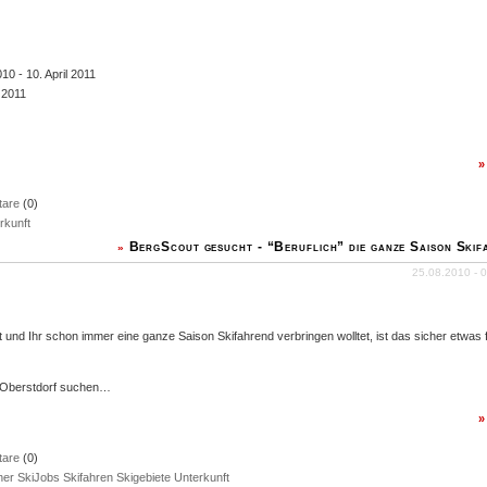
 - 10. April 2011
 2011
are
(0)
rkunft
BergScout gesucht - “Beruflich” die ganze Saison Skif
»
25.08.2010 - 0
ht und Ihr schon immer eine ganze Saison Skifahrend verbringen wolltet, ist das sicher etwas
/Oberstdorf suchen…
are
(0)
her
SkiJobs
Skifahren
Skigebiete
Unterkunft