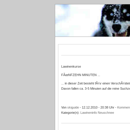
Lawinenkurse
FÃœNFZEHN MINUTEN ...
... in dieser Zeit besteht fÃ¼r einen VerschÃ¼t
Davon fallen ca. 3-5 Minuten auf die reine Suchz
Von
skiguide
- 12.12.2010 - 20:38 Uhr -
Komment
Kategorie(n):
Lawineninfo
Neuschnee