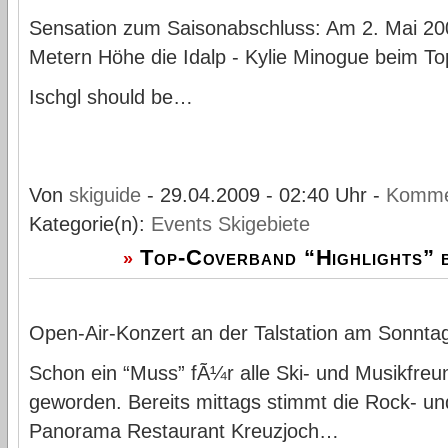
Sensation zum Saisonabschluss: Am 2. Mai 20
Metern Höhe die Idalp - Kylie Minogue beim To
Ischgl should be…
Von
skiguide
- 29.04.2009 - 02:40 Uhr -
Komme
Kategorie(n):
Events
Skigebiete
Top-Coverband “Highlights” b
»
Open-Air-Konzert an der Talstation am Sonnta
Schon ein “Muss” fÃ¼r alle Ski- und Musikfreun
geworden. Bereits mittags stimmt die Rock- u
Panorama Restaurant Kreuzjoch…