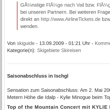
GÃ¼nstige
FlÃ¼ge nach Vail
bzw.
FlÃ¼g
bei unseren Partnern. Bei weiteren Frage
direkt an
http://www.AirlineTickets.de
bzw
wenden.
Von
skiguide
- 13.09.2009 - 01:21 Uhr -
Komme
Kategorie(n):
Skigebiete
Skireisen
Saisonabschluss in Ischgl
Sensation zum Saisonabschluss: Am 2. Mai 20
Metern Höhe die Idalp - Kylie Minogue beim To
Top of the Mountain Concert mit KYLI