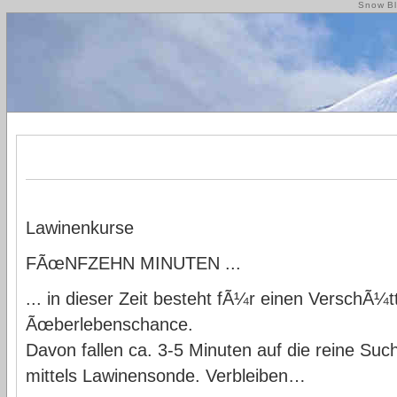
Snow Bl
Lawinenkurse
FÃœNFZEHN MINUTEN ...
... in dieser Zeit besteht fÃ¼r einen VerschÃ¼
Ãœberlebenschance.
Davon fallen ca. 3-5 Minuten auf die reine Suc
mittels Lawinensonde. Verbleiben…