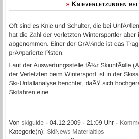
Knieverletzungen be
»
Oft sind es Knie und Schulter, die bei UnfÃ¤lle
hat die Zahl der verletzten Wintersportler abe
abgenommen. Einer der GrÃ¼nde ist das Trag
prÃ¤parierte Pisten.
Laut der Auswertungsstelle fÃ¼r SkiunfÃ¤lle (A
der Verletzten beim Wintersport ist in der Ski
Ski-Unfallanalyse berichtet, daÃŸ sich hochge
Skifahren eine…
Von
skiguide
- 04.12.2009 - 21:09 Uhr -
Komme
Kategorie(n):
SkiNews
Materialtips