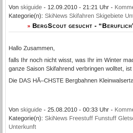
Von
skiguide
- 12.09.2010 - 21:21 Uhr -
Komme
Kategorie(n):
SkiNews
Skifahren
Skigebiete
Un
BergScout gesucht - “Beruflich”
»
Hallo Zusammen,
falls Ihr noch nicht wisst, was Ihr im Winter m
ganze Saison Skifahrend verbringen wolltet, is
Die DAS HÃ–CHSTE Bergbahnen Kleinwalserta
Von
skiguide
- 25.08.2010 - 00:33 Uhr -
Komme
Kategorie(n):
SkiNews
Freestuff
Funstuff
Glets
Unterkunft