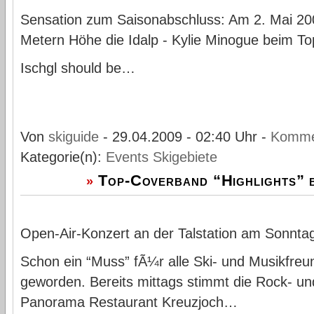
Sensation zum Saisonabschluss: Am 2. Mai 20
Metern Höhe die Idalp - Kylie Minogue beim To
Ischgl should be…
Von
skiguide
- 29.04.2009 - 02:40 Uhr -
Komme
Kategorie(n):
Events
Skigebiete
Top-Coverband “Highlights” b
»
Open-Air-Konzert an der Talstation am Sonnta
Schon ein “Muss” fÃ¼r alle Ski- und Musikfreun
geworden. Bereits mittags stimmt die Rock- u
Panorama Restaurant Kreuzjoch…