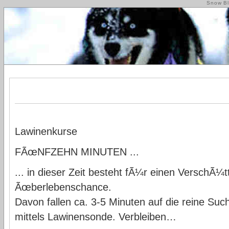
Snow Bl
Lawinenkurse
FÃœNFZEHN MINUTEN ...
... in dieser Zeit besteht fÃ¼r einen VerschÃ¼
Ãœberlebenschance.
Davon fallen ca. 3-5 Minuten auf die reine Suc
mittels Lawinensonde. Verbleiben…