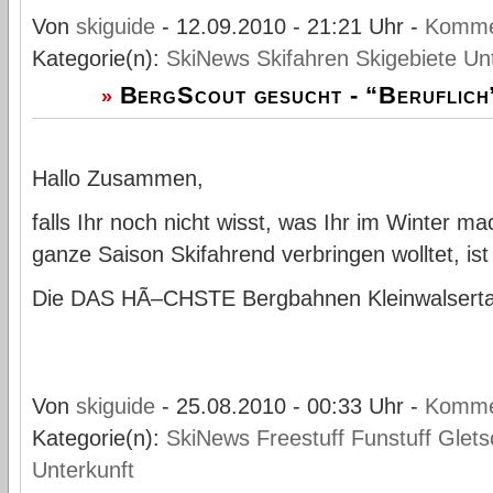
Von
skiguide
- 12.09.2010 - 21:21 Uhr -
Komme
Kategorie(n):
SkiNews
Skifahren
Skigebiete
Un
BergScout gesucht - “Beruflich”
»
Hallo Zusammen,
falls Ihr noch nicht wisst, was Ihr im Winter m
ganze Saison Skifahrend verbringen wolltet, is
Die DAS HÃ–CHSTE Bergbahnen Kleinwalserta
Von
skiguide
- 25.08.2010 - 00:33 Uhr -
Komme
Kategorie(n):
SkiNews
Freestuff
Funstuff
Glets
Unterkunft