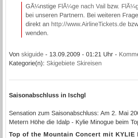
GÃ¼nstige
FlÃ¼ge nach Vail
bzw.
FlÃ¼g
bei unseren Partnern. Bei weiteren Frage
direkt an
http://www.AirlineTickets.de
bzw
wenden.
Von
skiguide
- 13.09.2009 - 01:21 Uhr -
Komme
Kategorie(n):
Skigebiete
Skireisen
Saisonabschluss in Ischgl
Sensation zum Saisonabschluss: Am 2. Mai 20
Metern Höhe die Idalp - Kylie Minogue beim To
Top of the Mountain Concert mit KYLI