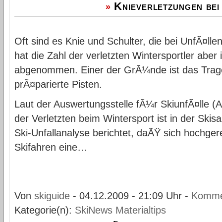
Knieverletzungen be
»
Oft sind es Knie und Schulter, die bei UnfÃ¤lle
hat die Zahl der verletzten Wintersportler abe
abgenommen. Einer der GrÃ¼nde ist das Trag
prÃ¤parierte Pisten.
Laut der Auswertungsstelle fÃ¼r SkiunfÃ¤lle (A
der Verletzten beim Wintersport ist in der Ski
Ski-Unfallanalyse berichtet, daÃŸ sich hochge
Skifahren eine…
Von
skiguide
- 04.12.2009 - 21:09 Uhr -
Komme
Kategorie(n):
SkiNews
Materialtips