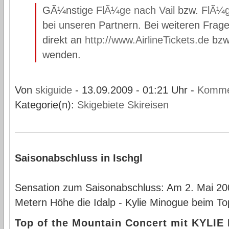
GÃ¼nstige
FlÃ¼ge nach Vail
bzw.
FlÃ¼g
bei unseren Partnern. Bei weiteren Frage
direkt an
http://www.AirlineTickets.de
bzw
wenden.
Von
skiguide
- 13.09.2009 - 01:21 Uhr -
Komme
Kategorie(n):
Skigebiete
Skireisen
Saisonabschluss in Ischgl
Sensation zum Saisonabschluss: Am 2. Mai 20
Metern Höhe die Idalp - Kylie Minogue beim To
Top of the Mountain Concert mit KYLI