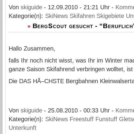
Von
skiguide
- 12.09.2010 - 21:21 Uhr -
Komme
Kategorie(n):
SkiNews
Skifahren
Skigebiete
Un
BergScout gesucht - “Beruflich”
»
Hallo Zusammen,
falls Ihr noch nicht wisst, was Ihr im Winter m
ganze Saison Skifahrend verbringen wolltet, is
Die DAS HÃ–CHSTE Bergbahnen Kleinwalserta
Von
skiguide
- 25.08.2010 - 00:33 Uhr -
Komme
Kategorie(n):
SkiNews
Freestuff
Funstuff
Glets
Unterkunft