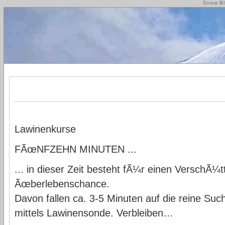
Snow Bl
Lawinenkurse
FÃœNFZEHN MINUTEN ...
... in dieser Zeit besteht fÃ¼r einen VerschÃ¼
Ãœberlebenschance.
Davon fallen ca. 3-5 Minuten auf die reine Suc
mittels Lawinensonde. Verbleiben…