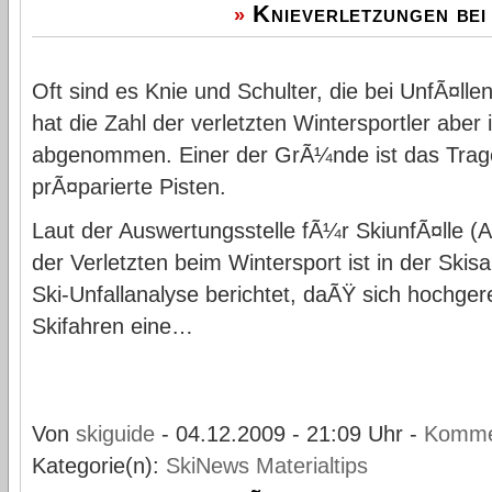
Knieverletzungen be
»
Oft sind es Knie und Schulter, die bei UnfÃ¤lle
hat die Zahl der verletzten Wintersportler abe
abgenommen. Einer der GrÃ¼nde ist das Trag
prÃ¤parierte Pisten.
Laut der Auswertungsstelle fÃ¼r SkiunfÃ¤lle (A
der Verletzten beim Wintersport ist in der Ski
Ski-Unfallanalyse berichtet, daÃŸ sich hochge
Skifahren eine…
Von
skiguide
- 04.12.2009 - 21:09 Uhr -
Komme
Kategorie(n):
SkiNews
Materialtips